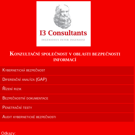
Konzultační společnost v oblasti bezpečnosti
informací
Kybernetická bezpečnost
Diferenční analýza (GAP)
Řízení rizik
Bezpečnostní dokumentace
Penetrační testy
Audit kybernetické bezpečnosti
Odkazy: